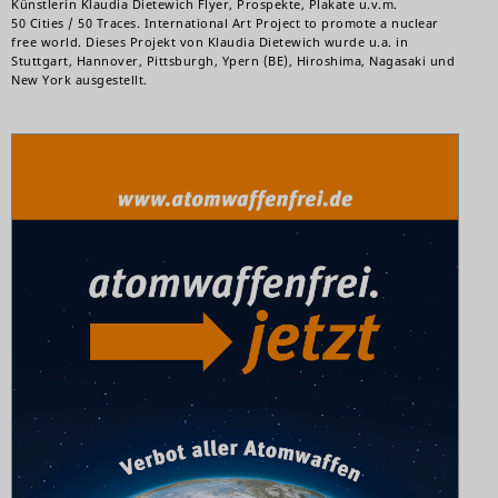
Künstlerin Klaudia Dietewich Flyer, Prospekte, Plakate u.v.m.
50 Cities / 50 Traces. International Art Project to promote a nuclear
free world. Dieses Projekt von Klaudia Dietewich wurde u.a. in
Stuttgart, Hannover, Pittsburgh, Ypern (BE), Hiroshima, Nagasaki und
New York ausgestellt.