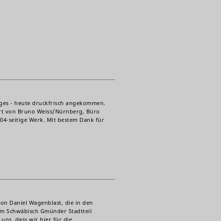
ges - heute druckfrisch angekommen.
ert von Bruno Weiss/Nürnberg, Büro
104-seitige Werk. Mit bestem Dank für
von Daniel Wagenblast, die in den
im Schwäbisch Gmünder Stadtteil
uns, dass wir hier für die