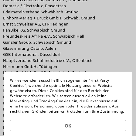
Dometic / Electrolux, Emsdetten
Edelmetallverband Schwäbisch Gmünd
Einhorn-Verlag + Druck GmbH, Schwäb. Gmünd
Ernst Schweizer AG, CH-Hedingen
FanBike KG, Schwäbisch Gmünd
Freundeskreis Afrika e.V., Schwäbisch Hall
Gansler Group, Schwäbisch Gmünd
Glaserinnung Ostalb, Aalen
GSB International, Düsseldorf
Hauptverband Schuhindustrie e.V., Offenbach
Herrmann GmbH, Tübingen
Hesta GmbH & Co. KG, Schwäbisch Gmünd
HolzAluForum e.V., Marbach
Wir verwenden ausschließlich sogenannte "First Party
Albert Horn Söhne GmbH & Co, Hattersheim
Cookies“, welche die optimale Nutzung unserer Website
gewährleisten. Diese Cookies sind für den Betrieb der
Inver Spa, IT-Bologna
Webseite erforderlich. Wir setzen ausdrücklich keine
KMF Maschinenbau GmbH, Schwäbisch Gmünd
Marketing- und Tracking-Cookies ein, die Rückschlüsse auf
Köhler Verlag, Augsburg
eine Person, Personengruppen oder Provider zulassen. Aus
Leuteritz Anlagenbau, Penig (Sachsen)
rechtlichen Gründen bitten wir trotzdem um Ihre Zustimmung.
Museum im Prediger, Schwäbisch Gmünd
Ott Pausersche Fabrik, Schwäbisch Gmünd
OK
Philharmonie Schwäbisch Gmünd e.V.
Philharmonischer Chor Schwäbisch Gmünd e.V.