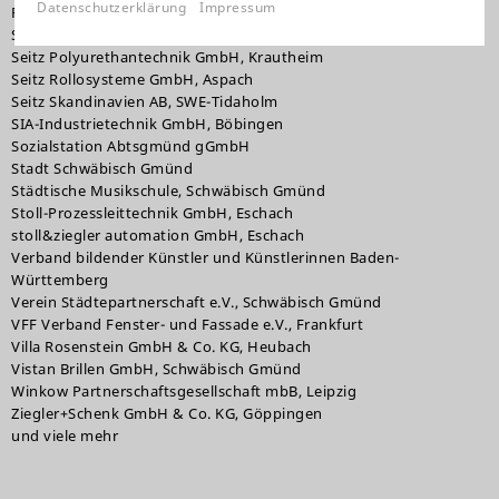
Datenschutzerklärung
Impressum
Pressehütte Mutlangen
Schleich mbH, Schwäbisch Gmünd
Seitz Polyurethantechnik GmbH, Krautheim
Seitz Rollosysteme GmbH, Aspach
Seitz Skandinavien AB, SWE-Tidaholm
SIA-Industrietechnik GmbH, Böbingen
Sozialstation Abtsgmünd gGmbH
Stadt Schwäbisch Gmünd
Städtische Musikschule, Schwäbisch Gmünd
Stoll-Prozessleittechnik GmbH, Eschach
stoll&ziegler automation GmbH, Eschach
Verband bildender Künstler und Künstlerinnen Baden-
Württemberg
Verein Städtepartnerschaft e.V., Schwäbisch Gmünd
VFF Verband Fenster- und Fassade e.V., Frankfurt
Villa Rosenstein GmbH & Co. KG, Heubach
Vistan Brillen GmbH, Schwäbisch Gmünd
Winkow Partnerschaftsgesellschaft mbB, Leipzig
Ziegler+Schenk GmbH & Co. KG, Göppingen
und viele mehr